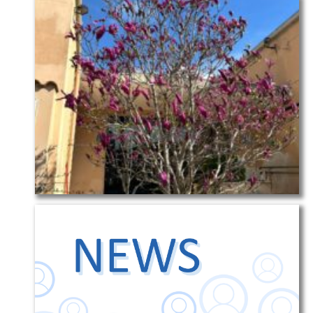
D’ASCOLTO
Servizi
ORIENTAMENTO
INCLUSIONE
Contatti
Contatti
Segreteria
–
URP