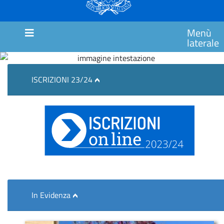
MARCHE
SCUOLA
Menù
PRIMARIA
laterale
CIMAROSA
SCUOLA
ISCRIZIONI 23/24
PRIMARIA
ITALO
CALVINO
SCUOLA
PRIMARIA
GIANNI
RODARI
Comunicazioni
In Evidenza
MODULISTICA
COUNSELING/SPORTELLO