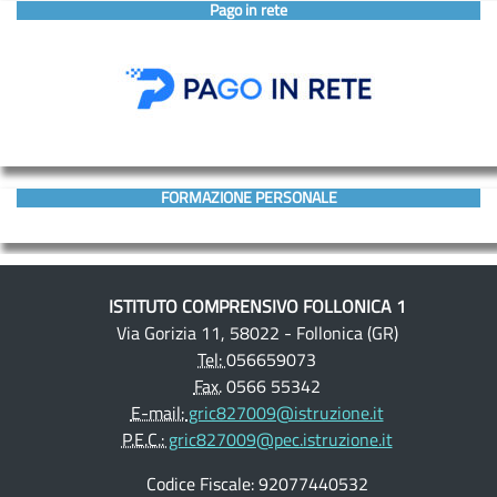
Pago in rete
FORMAZIONE PERSONALE
ISTITUTO COMPRENSIVO FOLLONICA 1
Via Gorizia 11, 58022 - Follonica (GR)
Tel:
056659073
Fax.
0566 55342
E-mail:
gric827009@istruzione.it
P.E.C.:
gric827009@pec.istruzione.it
Codice Fiscale: 92077440532