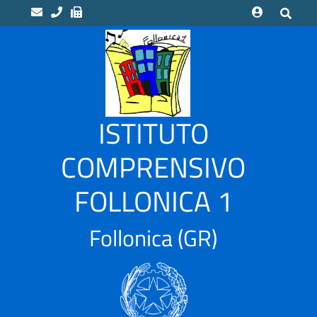
home
Scuole
“LUCA
ISTITUTO
PACIOLI”
Indirizzo
COMPRENSIVO
Musicale
FOLLONICA 1
“CAMPI
ALTI”
Scuola
Follonica
(GR)
Infanzia
CASSARELLO
–
VIA