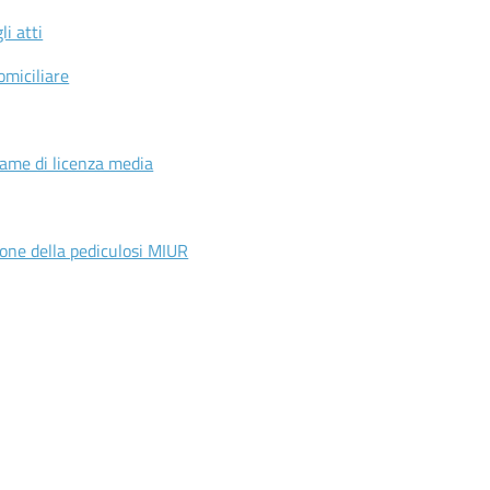
li atti
omiciliare
same di licenza media
ione della pediculosi MIUR