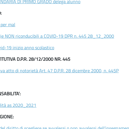
NDARIA DI PRIMO GRADO delega alunno
:
 per mal
ogie NON riconducibili a COVID-19 DPR n. 445 28_12_2000
id-19 inizio anno scolastico
TUTIVA D.P.R. 28/12/2000 NR. 445
iva atto di notorietà Art. 47 D.P.R. 28 dicembre 2000, n. 445P
ABILITA’:
ilità as 2020_2021
GIONE:
 del diritto di scegliere se avvalersi o non avvalersi dell’insegn