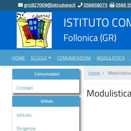
gric827009@istruzione.it
056659073
0566 5
ISTITUTO CO
home
Follonica
(GR)
Scuole
“LUCA
PACIOLI”
HOME
SCUOLE
COMUNICAZIONI
MODULISTICA
Indirizzo
Musicale
Home
Modulistica 
Comunicazioni
“CAMPI
ALTI”
Circolari
Modulistica
Scuola
Infanzia
Istituto
CASSARELLO
Istituto
–
VIA
Dirigenza