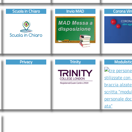
Scuola in Chiaro
Invio MAD
Corona Vir
Privacy
Trinity
Modulisti