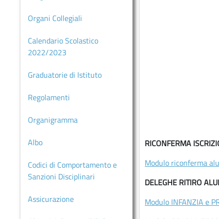
MARCHE
Organi Collegiali
SCUOLA
PRIMARIA
Calendario Scolastico
CIMAROSA
2022/2023
SCUOLA
Graduatorie di Istituto
PRIMARIA
ITALO
Regolamenti
CALVINO
Organigramma
SCUOLA
PRIMARIA
Albo
RICONFERMA ISCRIZI
GIANNI
RODARI
Modulo riconferma alun
Codici di Comportamento e
Comunicazioni
Sanzioni Disciplinari
DELEGHE RITIRO ALU
MODULISTICA
Assicurazione
Modulo INFANZIA e P
COUNSELING/SPORTELLO