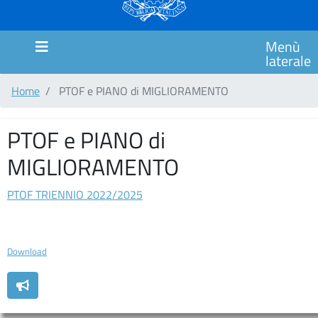
MARCHE
SCUOLA
Menù
PRIMARIA
laterale
CIMAROSA
Home
PTOF e PIANO di MIGLIORAMENTO
SCUOLA
PRIMARIA
ITALO
PTOF e PIANO di
CALVINO
MIGLIORAMENTO
SCUOLA
PRIMARIA
PTOF TRIENNIO 2022/2025
GIANNI
RODARI
Download
Comunicazioni
MODULISTICA
COUNSELING/SPORTELLO