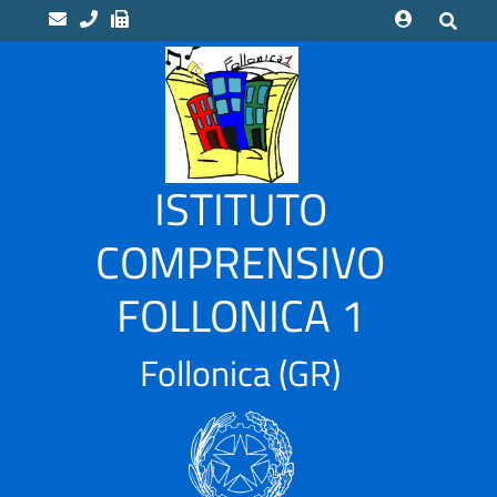
home
Scuole
“LUCA
ISTITUTO
PACIOLI”
Indirizzo
COMPRENSIVO
Musicale
FOLLONICA 1
“CAMPI
ALTI”
Scuola
Follonica
(GR)
Infanzia
CASSARELLO
–
VIA