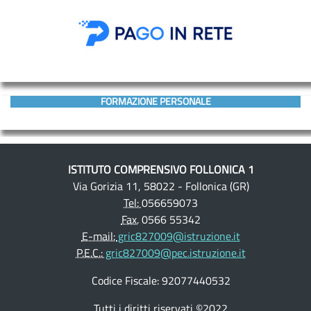
FORMAZIONE PERSONALE
ISTITUTO COMPRENSIVO FOLLONICA 1
Via Gorizia 11, 58022 - Follonica (GR)
Tel:
056659073
Fax.
0566 55342
E-mail:
gric827009@istruzione.it
P.E.C.:
gric827009@pec.istruzione.it
Codice Fiscale: 92077440532
Tutti i diritti riservati ©2022