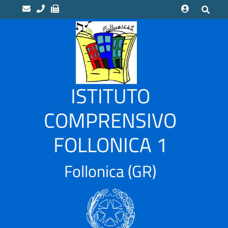
home
Scuole
“LUCA
ISTITUTO
PACIOLI”
Indirizzo
COMPRENSIVO
Musicale
FOLLONICA 1
“CAMPI
ALTI”
Scuola
Follonica
(GR)
Infanzia
CASSARELLO
–
VIA