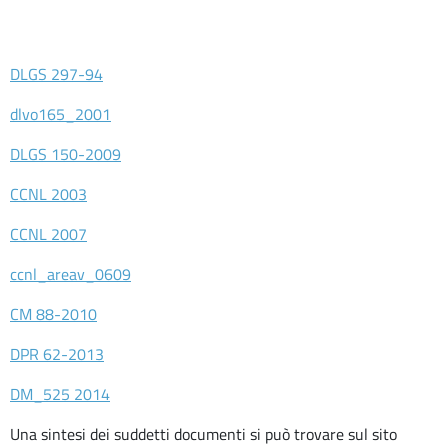
D’ASCOLTO
Servizi
DLGS 297-94
ORIENTAMENTO
dlvo165_2001
INCLUSIONE
DLGS 150-2009
Contatti
CCNL 2003
Contatti
CCNL 2007
Segreteria
ccnl_areav_0609
–
URP
CM 88-2010
DPR 62-2013
DM_525 2014
Una sintesi dei suddetti documenti si può trovare sul sito