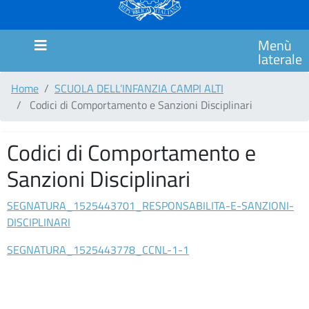
MARCHE
SCUOLA
Menù
PRIMARIA
laterale
CIMAROSA
Home
SCUOLA DELL’INFANZIA CAMPI ALTI
SCUOLA
Codici di Comportamento e Sanzioni Disciplinari
PRIMARIA
ITALO
CALVINO
Codici di Comportamento e
Sanzioni Disciplinari
SCUOLA
PRIMARIA
GIANNI
SEGNATURA_1525443701_RESPONSABILITA-E-SANZIONI-
RODARI
DISCIPLINARI
Comunicazioni
SEGNATURA_1525443778_CCNL-1-1
MODULISTICA
COUNSELING/SPORTELLO