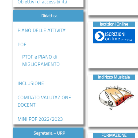
Obiettivi di accessibilità
D’ASCOLTO
Didattica
Servizi
Iscrizioni Online
ORIENTAMENTO
PIANO DELLE ATTIVITA’
INCLUSIONE
POF
Contatti
PTOF e PIANO di
MIGLIORAMENTO
Contatti
Indirizzo Musicale
Segreteria
INCLUSIONE
–
URP
COMITATO VALUTAZIONE
DOCENTI
MINI POF 2022/2023
Segreteria – URP
FORMAZIONE