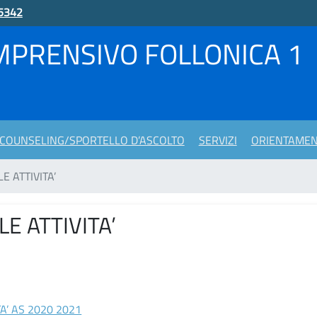
5342
MPRENSIVO FOLLONICA 1
COUNSELING/SPORTELLO D’ASCOLTO
SERVIZI
ORIENTAME
E ATTIVITA’
E ATTIVITA’
A’ AS 2020 2021