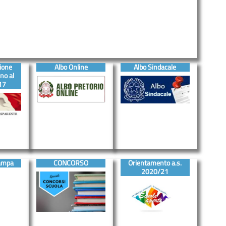
ione
Albo Online
Albo Sindacale
no al
17
ampa
CONCORSO
Orientamento a.s.
2020/21