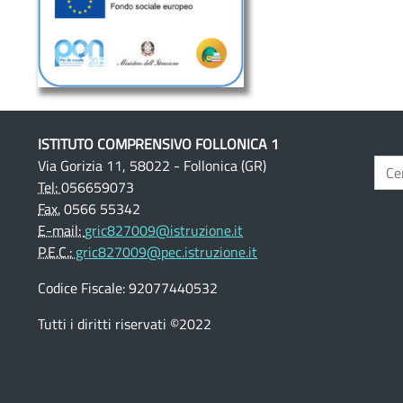
ISTITUTO COMPRENSIVO FOLLONICA 1
Via Gorizia 11, 58022 - Follonica (GR)
Tel:
056659073
Fax.
0566 55342
E-mail:
gric827009@istruzione.it
P.E.C.:
gric827009@pec.istruzione.it
Codice Fiscale: 92077440532
Tutti i diritti riservati ©2022