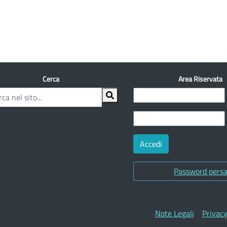
Cerca
Area Riservata
Password pers
Note Legali
Privac