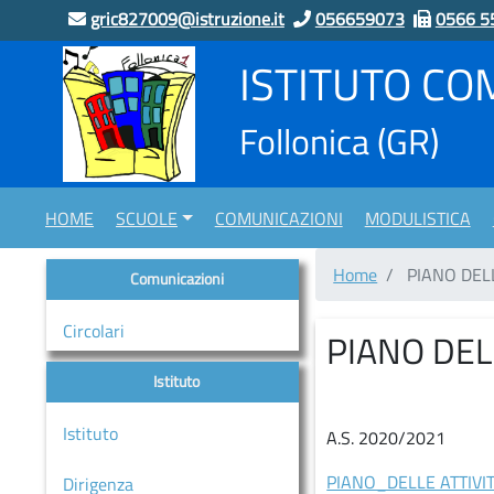
gric827009@istruzione.it
056659073
0566 5
ISTITUTO CO
home
Follonica
(GR)
Scuole
“LUCA
PACIOLI”
HOME
SCUOLE
COMUNICAZIONI
MODULISTICA
Indirizzo
Musicale
Home
PIANO DELL
Comunicazioni
“CAMPI
ALTI”
Circolari
PIANO DELL
Scuola
Infanzia
Istituto
CASSARELLO
Istituto
A.S. 2020/2021
–
VIA
PIANO_DELLE ATTIVIT
Dirigenza