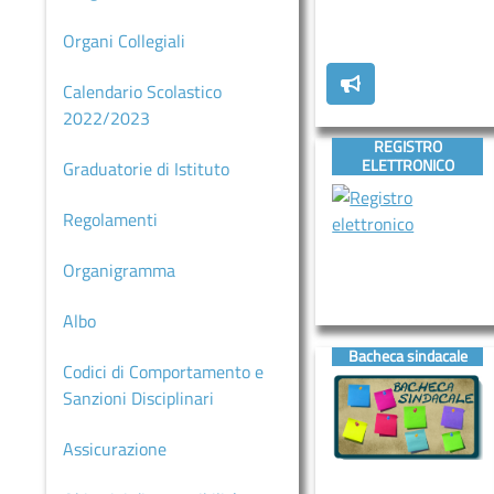
MARCHE
Organi Collegiali
SCUOLA
PRIMARIA
Calendario Scolastico
CIMAROSA
2022/2023
REGISTRO
SCUOLA
ELETTRONICO
Graduatorie di Istituto
PRIMARIA
ITALO
Regolamenti
CALVINO
Organigramma
SCUOLA
PRIMARIA
Albo
GIANNI
RODARI
Bacheca sindacale
Codici di Comportamento e
Comunicazioni
Sanzioni Disciplinari
MODULISTICA
Assicurazione
COUNSELING/SPORTELLO