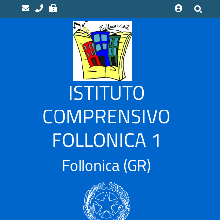
home
Scuole
“LUCA
ISTITUTO
PACIOLI”
Indirizzo
COMPRENSIVO
Musicale
FOLLONICA 1
“CAMPI
ALTI”
Scuola
Follonica
(GR)
Infanzia
CASSARELLO
–
VIA