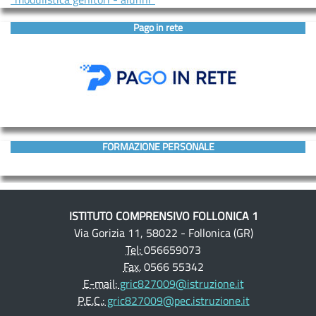
Pago in rete
FORMAZIONE PERSONALE
ISTITUTO COMPRENSIVO FOLLONICA 1
Via Gorizia 11, 58022 - Follonica (GR)
Tel:
056659073
Fax.
0566 55342
E-mail:
gric827009@istruzione.it
P.E.C.:
gric827009@pec.istruzione.it