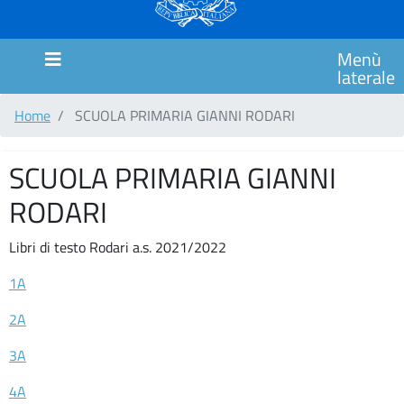
MARCHE
SCUOLA
Menù
PRIMARIA
laterale
CIMAROSA
Home
SCUOLA PRIMARIA GIANNI RODARI
SCUOLA
PRIMARIA
ITALO
SCUOLA PRIMARIA GIANNI
CALVINO
RODARI
SCUOLA
PRIMARIA
Libri di testo Rodari a.s. 2021/2022
GIANNI
1A
RODARI
2A
Comunicazioni
3A
MODULISTICA
4A
COUNSELING/SPORTELLO