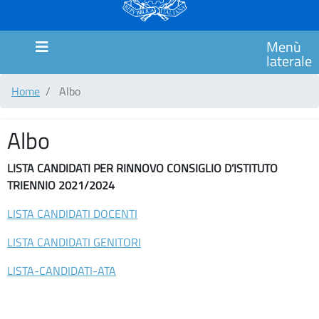
MARCHE
SCUOLA
Menù
PRIMARIA
laterale
CIMAROSA
Home
Albo
SCUOLA
PRIMARIA
ITALO
Albo
CALVINO
LISTA CANDIDATI PER RINNOVO CONSIGLIO D’ISTITUTO
SCUOLA
TRIENNIO 2021/2024
PRIMARIA
GIANNI
LISTA CANDIDATI DOCENTI
RODARI
LISTA CANDIDATI GENITORI
Comunicazioni
LISTA-CANDIDATI-ATA
MODULISTICA
COUNSELING/SPORTELLO