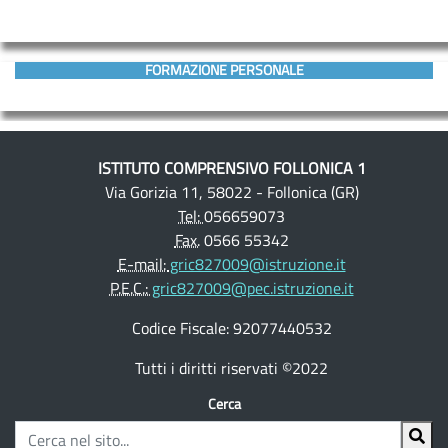
FORMAZIONE PERSONALE
ISTITUTO COMPRENSIVO FOLLONICA 1
Via Gorizia 11, 58022 - Follonica (GR)
Tel:
056659073
Fax.
0566 55342
E-mail:
gric827009@istruzione.it
P.E.C.:
gric827009@pec.istruzione.it
Codice Fiscale: 92077440532
Tutti i diritti riservati ©2022
Cerca