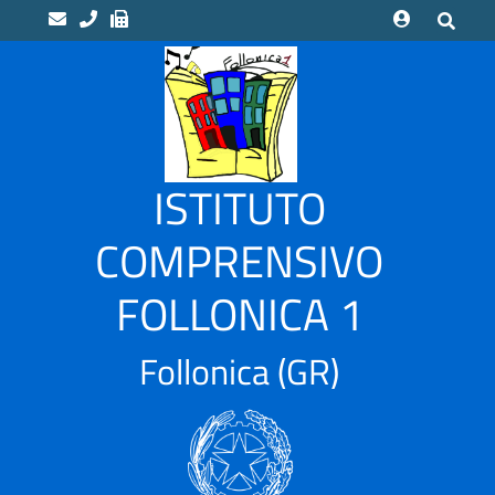
home
Scuole
“LUCA
ISTITUTO
PACIOLI”
Indirizzo
COMPRENSIVO
Musicale
FOLLONICA 1
“CAMPI
ALTI”
Scuola
Follonica
(GR)
Infanzia
CASSARELLO
–
VIA