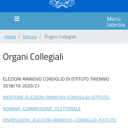
MARCHE
SCUOLA
Menù
PRIMARIA
laterale
CIMAROSA
Home
Istituto
Organi Collegiali
SCUOLA
PRIMARIA
ITALO
Organi Collegiali
CALVINO
SCUOLA
PRIMARIA
ELEZIONI RINNOVO CONSIGLIO DI ISTITUTO TRIENNIO
GIANNI
2018/19-2020/21
RODARI
INDIZIONE-ELEZIONI-RINNOVO-CONSIGLIO-ISTITUTO
Comunicazioni
NOMINA_COMMISSIONE_ELETTORALE
MODULISTICA
DISPOSIZIONI_ELEZIONI-RINNOVO-CONSIGLIO-ISTITUTO
COUNSELING/SPORTELLO