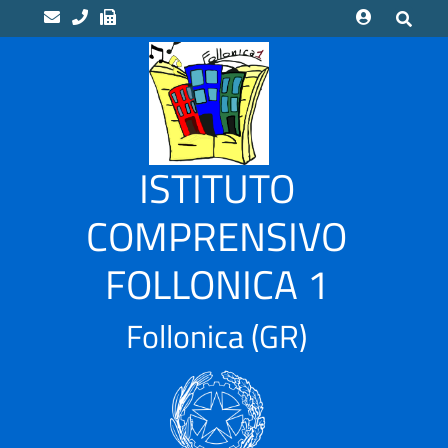
home
Scuole
“LUCA
ISTITUTO
PACIOLI”
Indirizzo
COMPRENSIVO
Musicale
FOLLONICA 1
“CAMPI
ALTI”
Scuola
Follonica
(GR)
Infanzia
CASSARELLO
–
VIA