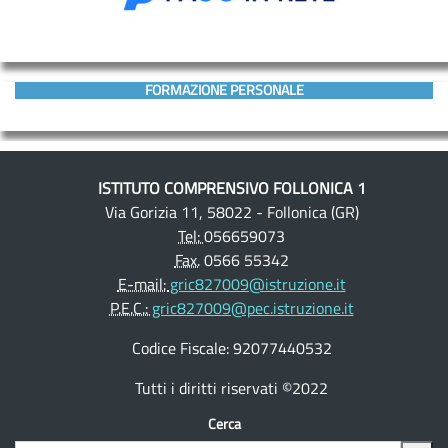
FORMAZIONE PERSONALE
ISTITUTO COMPRENSIVO FOLLONICA 1
Via Gorizia 11, 58022 - Follonica (GR)
Tel:
056659073
Fax.
0566 55342
E-mail:
gric827009@istruzione.it
P.E.C.:
gric827009@pec.istruzione.it
Codice Fiscale: 92077440532
Tutti i diritti riservati ©2022
Cerca