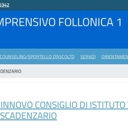
5342
MPRENSIVO FOLLONICA 1
COUNSELING/SPORTELLO D’ASCOLTO
SERVIZI
ORIENTAME
ADENZARIO
RINNOVO CONSIGLIO DI ISTITUTO
»
SCADENZARIO