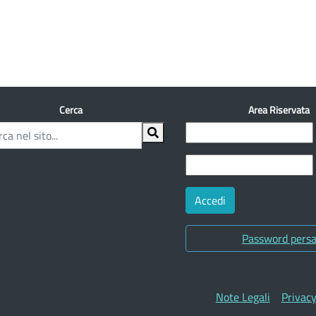
Cerca
Area Riservata
Password pers
Note Legali
Privac