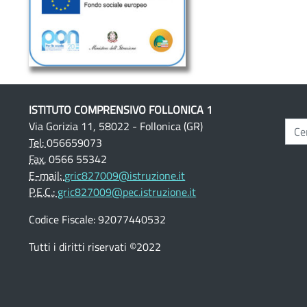
ISTITUTO COMPRENSIVO FOLLONICA 1
Via Gorizia 11, 58022 - Follonica (GR)
Tel:
056659073
Fax.
0566 55342
E-mail:
gric827009@istruzione.it
P.E.C.:
gric827009@pec.istruzione.it
Codice Fiscale: 92077440532
Tutti i diritti riservati ©2022