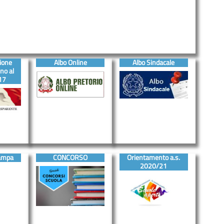
ione
Albo Online
Albo Sindacale
no al
17
ampa
CONCORSO
Orientamento a.s.
2020/21