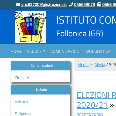
gric827009@istruzione.it
056659073
0566 5
ISTITUTO CO
home
Follonica
(GR)
Scuole
“LUCA
PACIOLI”
HOME
SCUOLE
COMUNICAZIONI
MODULISTICA
Indirizzo
Musicale
Home
Media
/ SC
Comunicazioni
“CAMPI
ALTI”
Circolari
Scuola
Infanzia
Istituto
ELEZIONI 
CASSARELLO
2020/21
Istituto
–
VIA
Dirigenza
SCADENZARIO