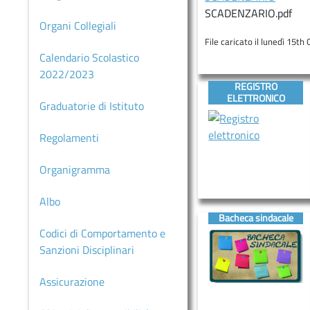
MARCHE
SCADENZARIO.pdf
Organi Collegiali
SCUOLA
File caricato il lunedì 15t
PRIMARIA
Calendario Scolastico
CIMAROSA
2022/2023
REGISTRO
SCUOLA
ELETTRONICO
Graduatorie di Istituto
PRIMARIA
ITALO
Regolamenti
CALVINO
Organigramma
SCUOLA
PRIMARIA
Albo
GIANNI
Bacheca sindacale
RODARI
Codici di Comportamento e
Comunicazioni
Sanzioni Disciplinari
MODULISTICA
Assicurazione
COUNSELING/SPORTELLO