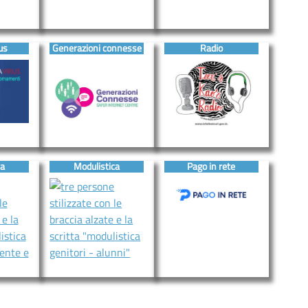
us
Generazioni connesse
Radio
ca
Modulistica
Pago in rete