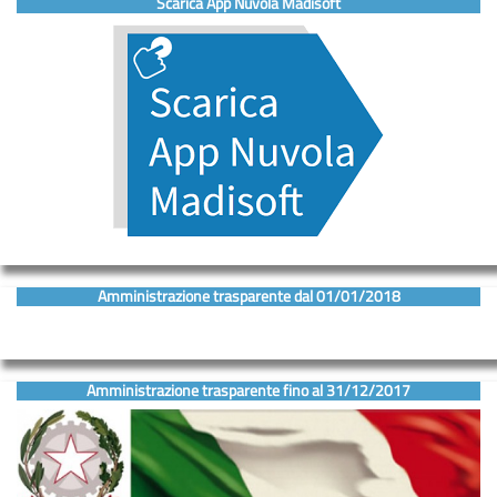
Scarica App Nuvola Madisoft
D’ASCOLTO
Servizi
ORIENTAMENTO
INCLUSIONE
Contatti
Contatti
Segreteria
Amministrazione trasparente dal 01/01/2018
–
URP
Amministrazione trasparente fino al 31/12/2017