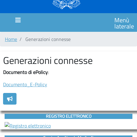
MARCHE
SCUOLA
Menù
PRIMARIA
laterale
CIMAROSA
Home
Generazioni connesse
SCUOLA
PRIMARIA
ITALO
Generazioni connesse
CALVINO
Documento di ePolicy
:
SCUOLA
PRIMARIA
Documento_E-Policy
GIANNI
RODARI
Comunicazioni
REGISTRO ELETTRONICO
MODULISTICA
COUNSELING/SPORTELLO