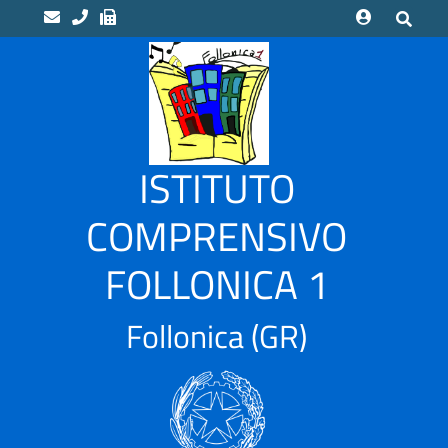
home
Scuole
“LUCA
ISTITUTO
PACIOLI”
Indirizzo
COMPRENSIVO
Musicale
FOLLONICA 1
“CAMPI
ALTI”
Scuola
Follonica
(GR)
Infanzia
CASSARELLO
–
VIA