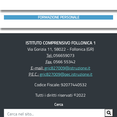
FORMAZIONE PERSONALE
ISTITUTO COMPRENSIVO FOLLONICA 1
Via Gorizia 11, 58022 - Follonica (GR)
Tel:
056659073
Fax.
0566 55342
E-mail:
gric827009@istruzione.it
P.E.C.:
gric827009@pec.istruzione.it
Codice Fiscale: 92077440532
Tutti i diritti riservati ©2022
Cerca