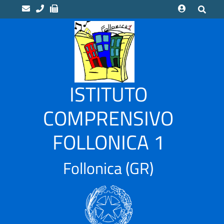
home
Scuole
“LUCA
ISTITUTO
PACIOLI”
Indirizzo
COMPRENSIVO
Musicale
FOLLONICA 1
“CAMPI
ALTI”
Scuola
Follonica
(GR)
Infanzia
CASSARELLO
–
VIA