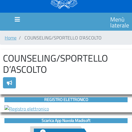
MARCHE
SCUOLA
Menù
PRIMARIA
laterale
CIMAROSA
Home
COUNSELING/SPORTELLO D’ASCOLTO
SCUOLA
PRIMARIA
ITALO
COUNSELING/SPORTELLO
CALVINO
D’ASCOLTO
SCUOLA
PRIMARIA
GIANNI
RODARI
REGISTRO ELETTRONICO
Comunicazioni
MODULISTICA
Scarica App Nuvola Madisoft
COUNSELING/SPORTELLO