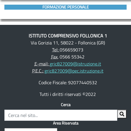
FORMAZIONE PERSONALE
ISTITUTO COMPRENSIVO FOLLONICA 1
Via Gorizia 11, 58022 - Follonica (GR)
Tel:
056659073
Fax.
0566 55342
E-mail:
gric827009@istruzione.it
P.E.C.:
gric827009@pec.istruzione.it
Codice Fiscale: 92077440532
Tutti i diritti riservati ©2022
Cerca
Area Riservata