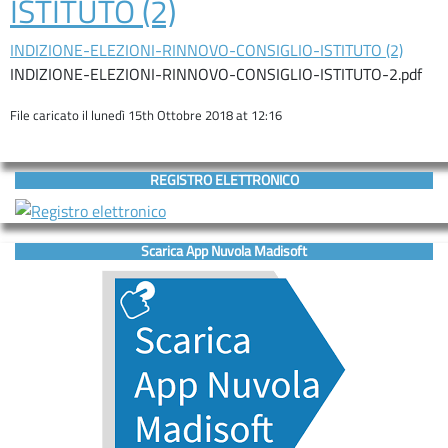
ISTITUTO (2)
D’ASCOLTO
INDIZIONE-ELEZIONI-RINNOVO-CONSIGLIO-ISTITUTO (2)
Servizi
INDIZIONE-ELEZIONI-RINNOVO-CONSIGLIO-ISTITUTO-2.pdf
ORIENTAMENTO
File caricato il lunedì 15th Ottobre 2018 at 12:16
INCLUSIONE
Contatti
REGISTRO ELETTRONICO
Contatti
Scarica App Nuvola Madisoft
Segreteria
–
URP