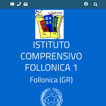
home
Scuole
“LUCA
ISTITUTO
PACIOLI”
Indirizzo
COMPRENSIVO
Musicale
FOLLONICA 1
“CAMPI
ALTI”
Scuola
Follonica
(GR)
Infanzia
CASSARELLO
–
VIA