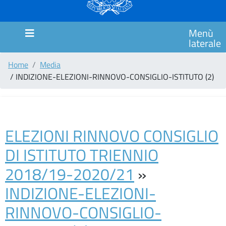
MARCHE
SCUOLA
Menù
PRIMARIA
laterale
CIMAROSA
Home
Media
SCUOLA
/ INDIZIONE-ELEZIONI-RINNOVO-CONSIGLIO-ISTITUTO (2)
PRIMARIA
ITALO
CALVINO
SCUOLA
ELEZIONI RINNOVO CONSIGLIO
PRIMARIA
DI ISTITUTO TRIENNIO
GIANNI
RODARI
2018/19-2020/21
»
Comunicazioni
INDIZIONE-ELEZIONI-
MODULISTICA
RINNOVO-CONSIGLIO-
COUNSELING/SPORTELLO