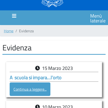
MARCHE
SCUOLA
Menù
PRIMARIA
laterale
CIMAROSA
Home
Evidenza
SCUOLA
PRIMARIA
ITALO
Evidenza
CALVINO
SCUOLA
PRIMARIA
15
Marzo
2023
GIANNI
A scuola si impara…l’orto
RODARI
Comunicazioni
Continua a leggere...
MODULISTICA
COUNSELING/SPORTELLO
10
Marzo
2023