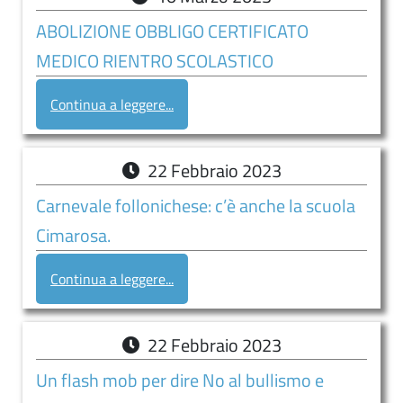
D’ASCOLTO
ABOLIZIONE OBBLIGO CERTIFICATO
Servizi
MEDICO RIENTRO SCOLASTICO
ORIENTAMENTO
Continua a leggere...
INCLUSIONE
Contatti
22
Febbraio
2023
Contatti
Carnevale follonichese: c’è anche la scuola
Segreteria
Cimarosa.
–
URP
Continua a leggere...
22
Febbraio
2023
Un flash mob per dire No al bullismo e