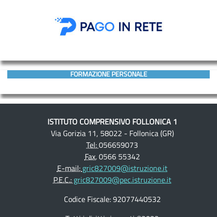
FORMAZIONE PERSONALE
ISTITUTO COMPRENSIVO FOLLONICA 1
Via Gorizia 11, 58022 - Follonica (GR)
Tel:
056659073
Fax.
0566 55342
E-mail:
gric827009@istruzione.it
P.E.C.:
gric827009@pec.istruzione.it
Codice Fiscale: 92077440532