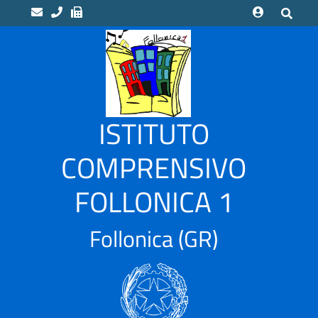
home
Scuole
“LUCA
ISTITUTO
PACIOLI”
Indirizzo
COMPRENSIVO
Musicale
FOLLONICA 1
“CAMPI
ALTI”
Scuola
Follonica
(GR)
Infanzia
CASSARELLO
–
VIA