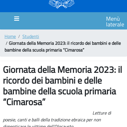
MARCHE
SCUOLA
Menù
PRIMARIA
laterale
CIMAROSA
Home
Studenti
SCUOLA
/
Giornata della Memoria 2023: il ricordo dei bambini e delle
PRIMARIA
bambine della scuola primaria “Cimarosa”
ITALO
CALVINO
Giornata della Memoria 2023: il
SCUOLA
ricordo dei bambini e delle
PRIMARIA
GIANNI
bambine della scuola primaria
RODARI
“Cimarosa”
Comunicazioni
Letture di
MODULISTICA
poesie, canti e balli della tradizione ebraica per non
COUNSELING/SPORTELLO
dimenticare
le vittime dell’Olocausto.