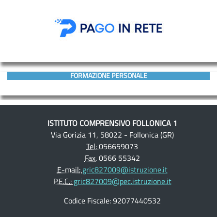
FORMAZIONE PERSONALE
ISTITUTO COMPRENSIVO FOLLONICA 1
Via Gorizia 11, 58022 - Follonica (GR)
Tel:
056659073
Fax.
0566 55342
E-mail:
gric827009@istruzione.it
P.E.C.:
gric827009@pec.istruzione.it
Codice Fiscale: 92077440532