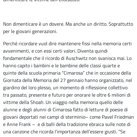
D’ASCOLTO
Servizi
Non dimenticare è un dovere. Ma anche un diritto. Soprattutto
ORIENTAMENTO
per le giovani generazioni.
INCLUSIONE
Perché ricordare vuol dire mantenere fissi nella memoria certi
avvenimenti, e con essi certi valori. Diventa quindi
Contatti
fondamentale che il ricordo di Auschwitz non svanisca mai. Lo
hanno capito i bambini e le bambine delle classi quarte e
Contatti
quinte della scuola primaria “Cimarosa” che in occasione della
Segreteria
Giornata della Memoria del 27 gennaio hanno organizzato, nel
–
giardino del loro plesso, un momento di riflessione collettivo
URP
tra passato, presente e futuro per onorare le oltre 6 milioni di
vittime della Shoah. Un viaggio nella memoria quello delle
alunne e degli alunni di Cimarosa fatto di letture di poesie di
giovani deportati nei campi di sterminio– come Pavel Friedman
e Anne Frank – e di balli della tradizione ebraica sulle note di
una canzone che ricorda l’importanza dell’essere giusti. “Se