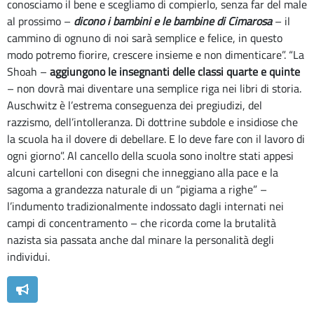
conosciamo il bene e scegliamo di compierlo, senza far del male
al prossimo –
dicono i bambini e le bambine di Cimarosa
– il
cammino di ognuno di noi sarà semplice e felice, in questo
modo potremo fiorire, crescere insieme e non dimenticare”. “La
Shoah –
aggiungono le insegnanti delle classi quarte e quinte
– non dovrà mai diventare una semplice riga nei libri di storia.
Auschwitz è l’estrema conseguenza dei pregiudizi, del
razzismo, dell’intolleranza. Di dottrine subdole e insidiose che
la scuola ha il dovere di debellare. E lo deve fare con il lavoro di
ogni giorno”. Al cancello della scuola sono inoltre stati appesi
alcuni cartelloni con disegni che inneggiano alla pace e la
sagoma a grandezza naturale di un “pigiama a righe” –
l’indumento tradizionalmente indossato dagli internati nei
campi di concentramento – che ricorda come la brutalità
nazista sia passata anche dal minare la personalità degli
individui.