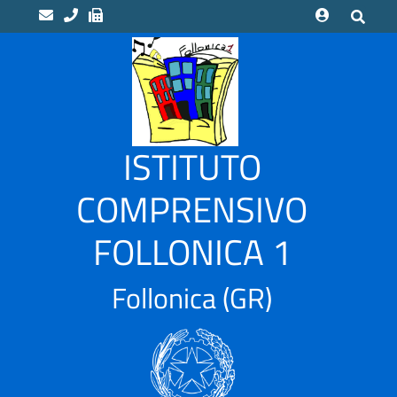
home
Scuole
“LUCA
ISTITUTO
PACIOLI”
Indirizzo
COMPRENSIVO
Musicale
FOLLONICA 1
“CAMPI
ALTI”
Scuola
Follonica
(GR)
Infanzia
CASSARELLO
–
VIA